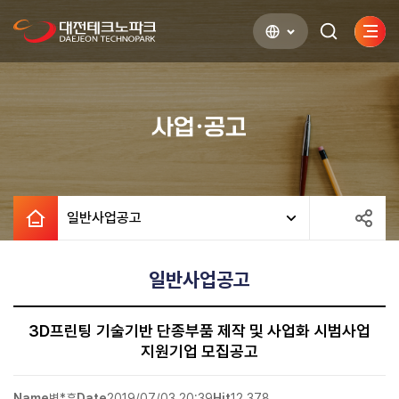
사이
검색하기
열기
사업·공고
일반사업공고
일반사업공고
3D프린팅 기술기반 단종부품 제작 및 사업화 시범사업
지원기업 모집공고
Name
변*훈
Date
2019/07/03 20:39
Hit
12,378