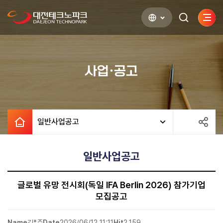
사이
검색하기
열기
사업·공고
일반사업공고
일반사업공고
글로벌 유망 전시회(독일 IFA Berlin 2026) 참가기업
모집공고
Name
김*주
Date
2026/06/12 11:11
Hit
2,159