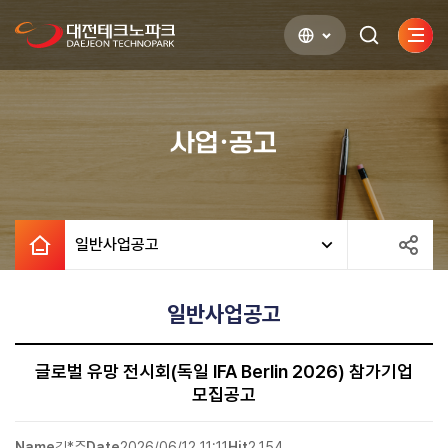
사이
검색하기
열기
사업·공고
일반사업공고
일반사업공고
글로벌 유망 전시회(독일 IFA Berlin 2026) 참가기업
모집공고
Name
김*주
Date
2026/06/12 11:11
Hit
2,154