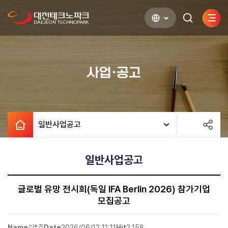
사이
검색하기
열기
사업·공고
일반사업공고
일반사업공고
글로벌 유망 전시회(독일 IFA Berlin 2026) 참가기업
모집공고
Name
김*주
Date
2026/06/12 11:11
Hit
2,158