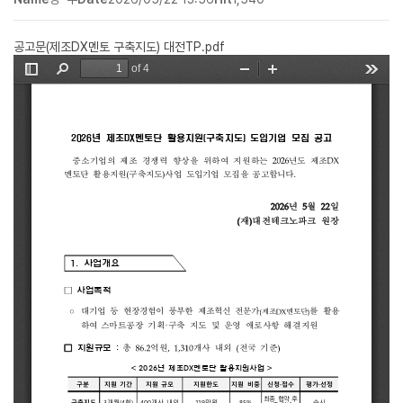
공고문(제조DX멘토 구축지도) 대전TP.pdf