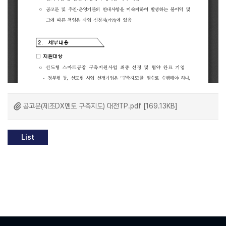
공고문(제조DX멘토 구축지도) 대전TP.pdf [169.13KB]
List