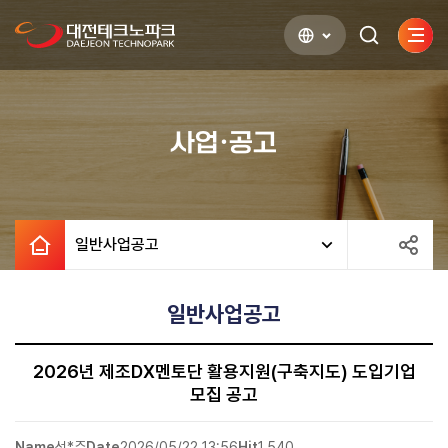
사이
검색하기
열기
사업·공고
일반사업공고
일반사업공고
2026년 제조DX멘토단 활용지원(구축지도) 도입기업
모집 공고
Name
성*주
Date
2026/05/22 13:56
Hit
1,540