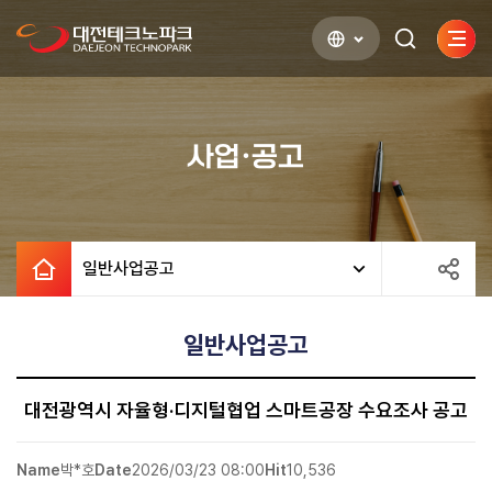
사이
검색하기
열기
사업·공고
일반사업공고
일반사업공고
대전광역시 자율형·디지털협업 스마트공장 수요조사 공고
Name
박*호
Date
2026/03/23 08:00
Hit
10,536