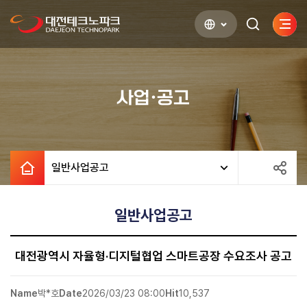
사이
검색하기
열기
사업·공고
일반사업공고
일반사업공고
대전광역시 자율형·디지털협업 스마트공장 수요조사 공고
Name
박*호
Date
2026/03/23 08:00
Hit
10,537