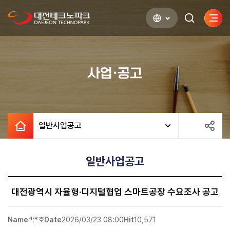
사이
검색하기
열기
사업·공고
일반사업공고
일반사업공고
대전광역시 자율형·디지털협업 스마트공장 수요조사 공고
Name
박*호
Date
2026/03/23 08:00
Hit
10,571