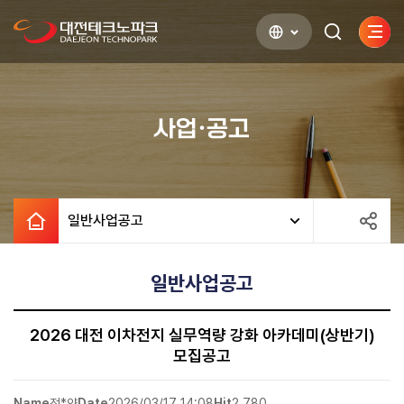
사이
검색하기
열기
사업·공고
일반사업공고
일반사업공고
2026 대전 이차전지 실무역량 강화 아카데미(상반기)
모집공고
Name
전*얀
Date
2026/03/17 14:08
Hit
2,780