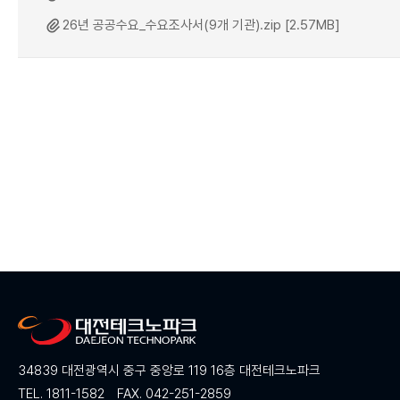
26년 공공수요_수요조사서(9개 기관).zip [2.57MB]
34839 대전광역시 중구 중앙로 119 16층 대전테크노파크
TEL. 1811-1582
FAX. 042-251-2859