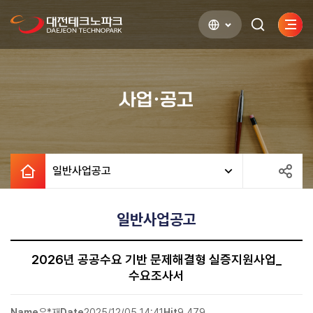
사이
검색하기
열기
사업·공고
일반사업공고
일반사업공고
2026년 공공수요 기반 문제해결형 실증지원사업_
수요조사서
Name
우*재
Date
2025/12/05 14:41
Hit
9,479