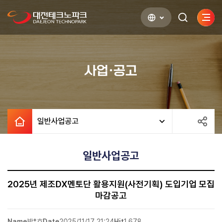
사이
검색하기
열기
사업·공고
일반사업공고
일반사업공고
2025년 제조DX멘토단 활용지원(사전기획) 도입기업 모집
마감공고
Name
박*호
Date
2025/11/17 21:24
Hit
1,678