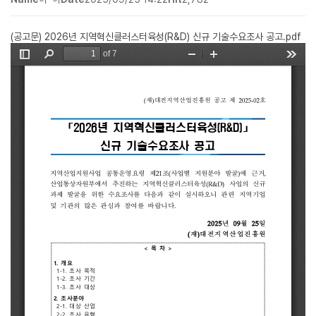
(공고문) 2026년 지역혁신클러스터육성(R&D) 신규 기술수요조사 공고.pdf