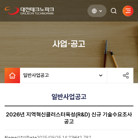
사이
검색하기
열기
사업·공고
일반사업공고
일반사업공고
2026년 지역혁신클러스터육성(R&D) 신규 기술수요조사
공고
Name
이*이
Date
2025/09/25 14:22
Hit
2,782