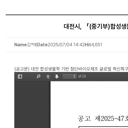
대전시, 「(중기부)합성생물
Name
김*애
Date
2025/07/04 14:42
Hit
4,651
(공고문) 대전 합성생물학 기반 첨단바이오제조 글로벌 혁신특구 