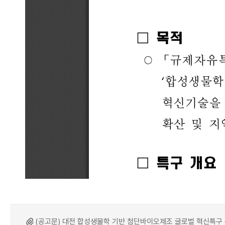
(공고문) 대전 합성생물학 기반 첨단바이오제조 글로벌 혁신특구 특구