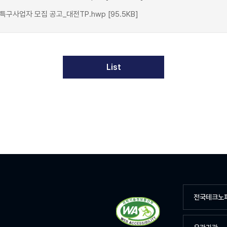
사업자 모집 공고_대전TP.hwp [95.5KB]
List
전국테크노