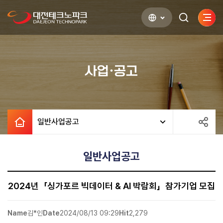
사이
검색하기
열기
사업·공고
일반사업공고
일반사업공고
2024년「싱가포르 빅데이터 & AI 박람회」참가기업 모집
Name
김*인
Date
2024/08/13 09:29
Hit
2,279