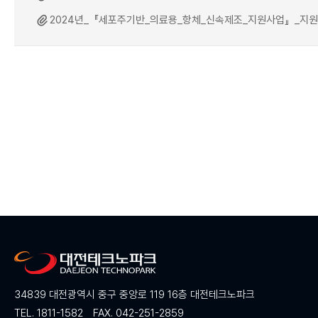
2024년_『세포주기반_의료용_항체_신속제조_지원사업』_지원기업_
34839 대전광역시 중구 중앙로 119 16층 대전테크노파크
TEL. 1811-1582
FAX. 042-251-2859