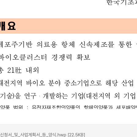
서_및_사업계획서_등_양식.hwp [22.5KB]