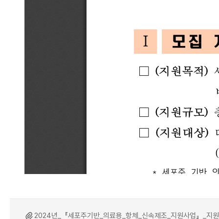
2024년_『세포주기반_의료용_항체_신속제조_지원사업』_지원신청