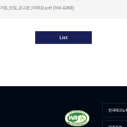
모집_공고문_1차마감.pdf [169.42KB]
List
전국테크노