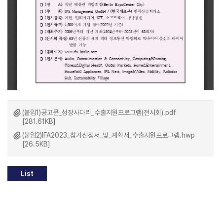
(붙임1)공고문_성장사다리_수출지원프로그램(전시회).pdf
[281.61KB]
(붙임2)IFA2023_참가신청서_및_계획서_수출지원프로그램.hwp
[26.5KB]
List