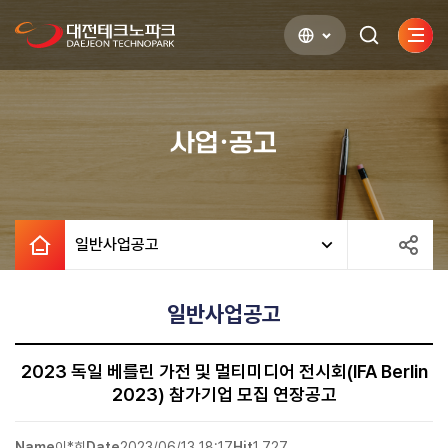
사이
검색하기
열기
사업·공고
일반사업공고
일반사업공고
2023 독일 베를린 가전 및 멀티미디어 전시회(IFA Berlin
2023) 참가기업 모집 연장공고
Name
이*희
Date
2023/06/13 18:17
Hit
1,727