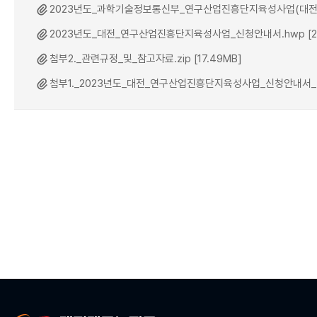
2023년도_과학기술정보통신부_연구산업진흥단지육성사업(대전_연구
2023년도_대전_연구산업진흥단지육성사업_신청안내서.hwp [2.
첨부2._관련규정_및_참고자료.zip [17.49MB]
첨부1._2023년도_대전_연구산업진흥단지육성사업_신청안내서_별첨양