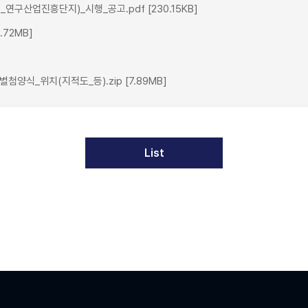
산업진흥단지)_시행_공고.pdf [230.15KB]
72MB]
식_위치(지적도_등).zip [7.89MB]
List