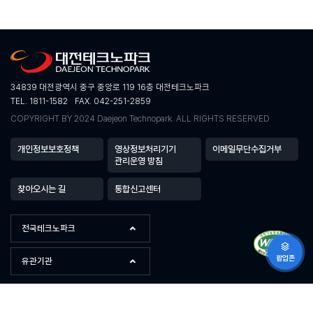
34839 대전광역시 중구 중앙로 119 16층 대전테크노파크
TEL. 1811-1582
FAX. 042-251-2859
COPYRIGHT BY 2024 Daejeon Technopark. ALL RIGHTS RESERVED
개인정보보호정책
영상정보처리기기
이메일무단수집거부
관리운영 방침
찾아오시는 길
통합신고센터
전국테크노파크
팝업존
유관기관