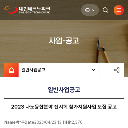
사이
검색하기
열기
사업·공고
일반사업공고
일반사업공고
2023 나노융합분야 전시회 참가지원사업 모집 공고
Name
박*욱
Date
2023/04/23 13:11
Hit
2,370